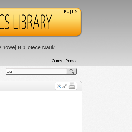
PL
|
EN
nowej Bibliotece Nauki.
O nas
Pomoc
test