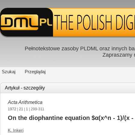
Pełnotekstowe zasoby PLDML oraz innych baz
Zapraszamy
Szukaj
Przeglądaj
Artykuł - szczegóły
Acta Arithmetica
1972
|
21
|
1
| 299-311
On the diophantine equation $α(x^n - 1)/(x -
K. Inkeri