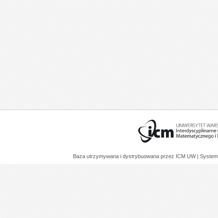
Baza utrzymywana i dystrybuowana przez
ICM UW
| System