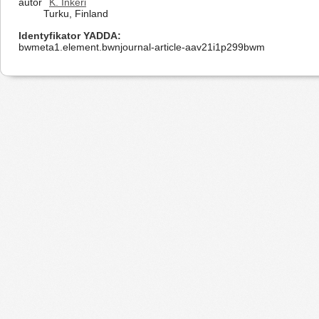
autor
K. Inkeri
Turku, Finland
Identyfikator YADDA
bwmeta1.element.bwnjournal-article-aav21i1p299bwm