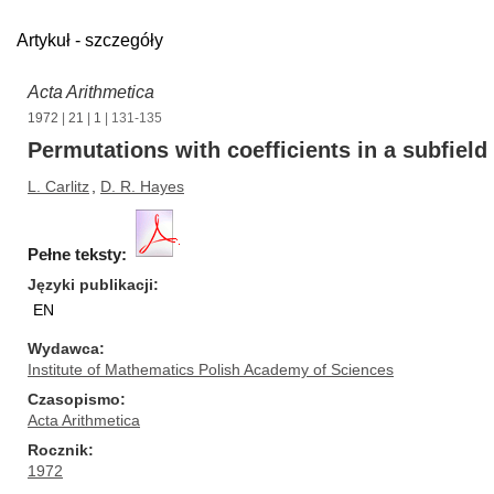
Artykuł - szczegóły
Acta Arithmetica
1972
|
21
|
1
| 131-135
Permutations with coefficients in a subfield
L. Carlitz
,
D. R. Hayes
Pełne teksty:
Języki publikacji
EN
Wydawca
Institute of Mathematics Polish Academy of Sciences
Czasopismo
Acta Arithmetica
Rocznik
1972