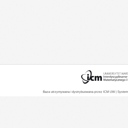
Baza utrzymywana i dystrybuowana przez
ICM UW
| System