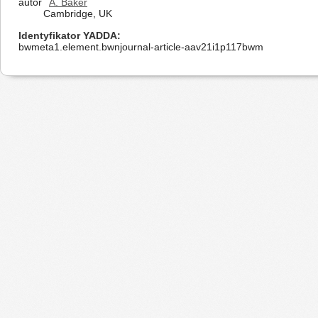
autor
A. Baker
Cambridge, UK
Identyfikator YADDA
bwmeta1.element.bwnjournal-article-aav21i1p117bwm