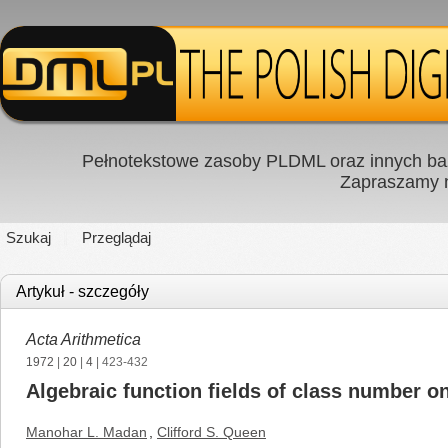
Pełnotekstowe zasoby PLDML oraz innych baz
Zapraszamy
Szukaj
Przeglądaj
Artykuł - szczegóły
Acta Arithmetica
1972
|
20
|
4
| 423-432
Algebraic function fields of class number o
Manohar L. Madan
,
Clifford S. Queen