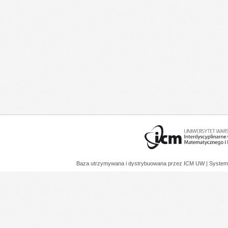
Baza utrzymywana i dystrybuowana przez
ICM UW
| System