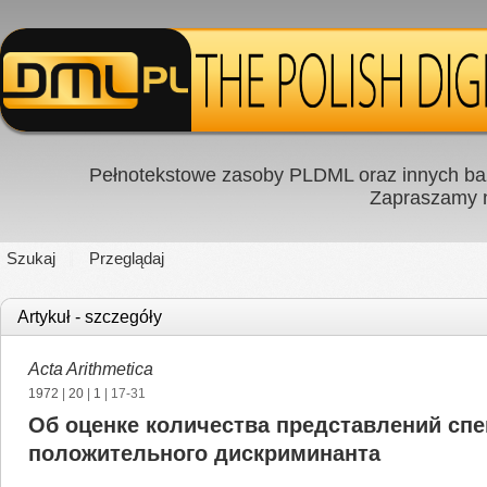
Pełnotekstowe zasoby PLDML oraz innych baz
Zapraszamy
Szukaj
Przeglądaj
Artykuł - szczegóły
Acta Arithmetica
1972
|
20
|
1
| 17-31
Об оценке количества представлений сп
положительного дискриминанта