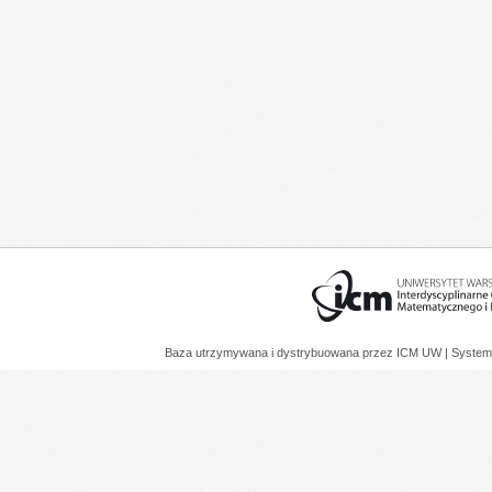
Baza utrzymywana i dystrybuowana przez
ICM UW
| System