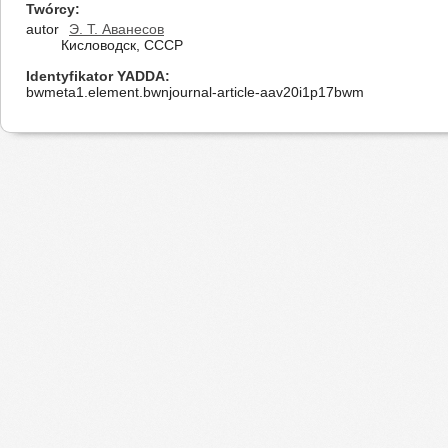
Twórcy
autor
Э. Т. Аванесов
Кисловодск, СССР
Identyfikator YADDA
bwmeta1.element.bwnjournal-article-aav20i1p17bwm