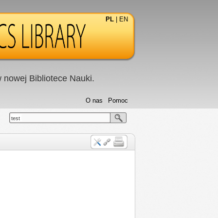
PL
|
EN
nowej Bibliotece Nauki.
O nas
Pomoc
test