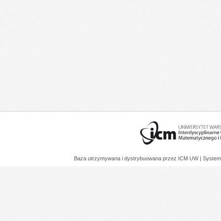
Baza utrzymywana i dystrybuowana przez
ICM UW
| System