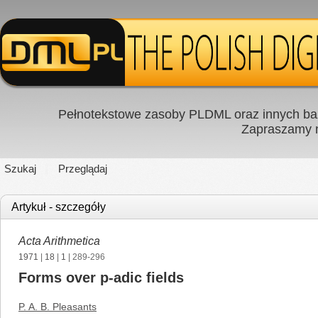
Pełnotekstowe zasoby PLDML oraz innych baz
Zapraszamy
Szukaj
Przeglądaj
Artykuł - szczegóły
Acta Arithmetica
1971
|
18
|
1
| 289-296
Forms over p-adic fields
P. A. B. Pleasants