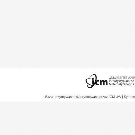
Baza utrzymywana i dystrybuowana przez
ICM UW
| System