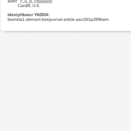
autor
P. A. B. Pleasants
Cardiff, U.K.
Identyfikator YADDA
bwmeta1.element.bwnjournal-article-aav18i1p289bwm