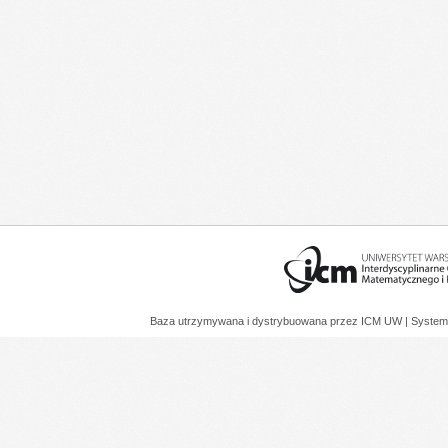
Baza utrzymywana i dystrybuowana przez
ICM UW
| System