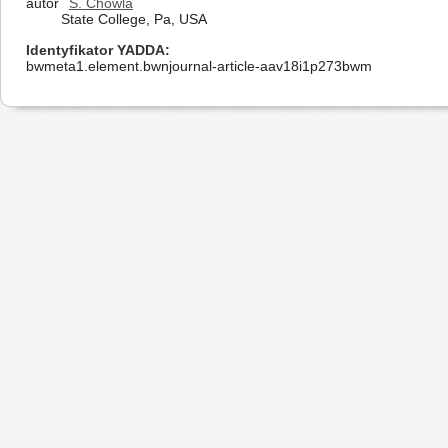
autor
S. Chowla
State College, Pa, USA
Identyfikator YADDA
bwmeta1.element.bwnjournal-article-aav18i1p273bwm