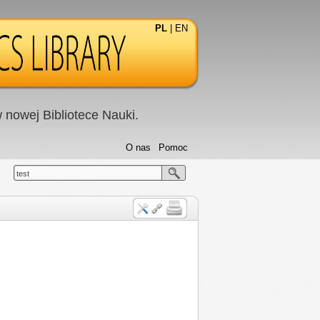
PL
|
EN
nowej Bibliotece Nauki.
O nas
Pomoc
test