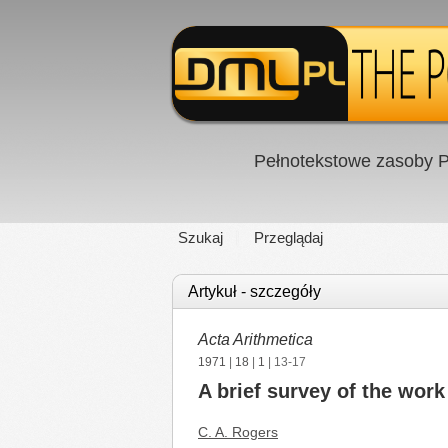
Pełnotekstowe zasoby P
Szukaj
Przeglądaj
Artykuł - szczegóły
Acta Arithmetica
1971
|
18
|
1
| 13-17
A brief survey of the wor
C. A. Rogers