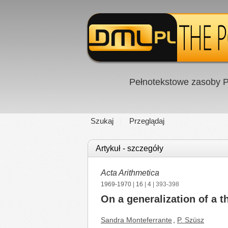
Pełnotekstowe zasoby P
Szukaj
Przeglądaj
Artykuł - szczegóły
Acta Arithmetica
1969-1970
|
16
|
4
| 393-398
On a generalization of a 
Sandra Monteferrante
,
P. Szüsz