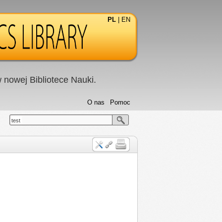
PL
|
EN
nowej Bibliotece Nauki.
O nas
Pomoc
test