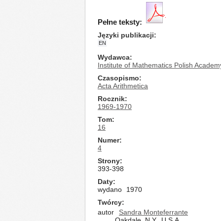
Pełne teksty:
Języki publikacji
EN
Wydawca
Institute of Mathematics Polish Academ
Czasopismo
Acta Arithmetica
Rocznik
1969-1970
Tom
16
Numer
4
Strony
393-398
Daty
wydano
1970
Twórcy
autor
Sandra Monteferrante
Oakdale, N.Y., U.S.A