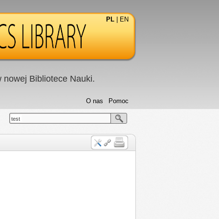
PL
|
EN
nowej Bibliotece Nauki.
O nas
Pomoc
test