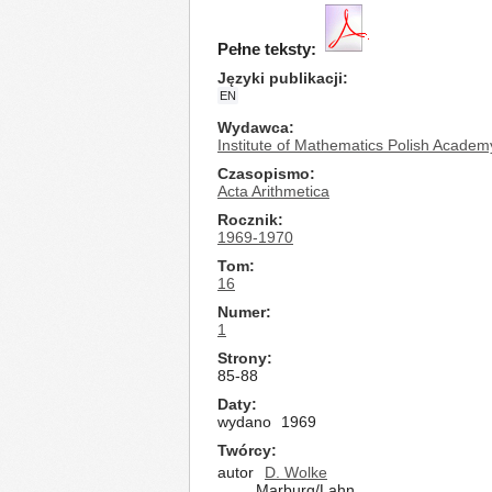
Pełne teksty:
Języki publikacji
EN
Wydawca
Institute of Mathematics Polish Academ
Czasopismo
Acta Arithmetica
Rocznik
1969-1970
Tom
16
Numer
1
Strony
85-88
Daty
wydano
1969
Twórcy
autor
D. Wolke
Marburg/Lahn