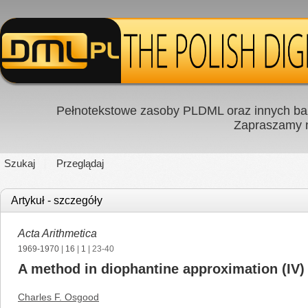
Pełnotekstowe zasoby PLDML oraz innych baz
Zapraszamy
Szukaj
Przeglądaj
Artykuł - szczegóły
Acta Arithmetica
1969-1970
|
16
|
1
| 23-40
A method in diophantine approximation (IV)
Charles F. Osgood