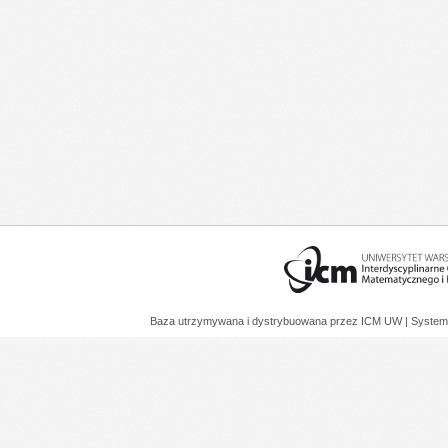
Baza utrzymywana i dystrybuowana przez
ICM UW
| System