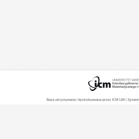
Baza utrzymywana i dystrybuowana przez
ICM UW
| System