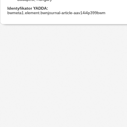
Identyfikator YADDA
bwmeta1.element.bwnjournal-article-aav14i4p399bwm