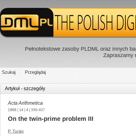
Pełnotekstowe zasoby PLDML oraz innych baz
Zapraszamy
Szukaj
Przeglądaj
Artykuł - szczegóły
Acta Arithmetica
1968
|
14
|
4
| 399-407
On the twin-prime problem III
P. Turán