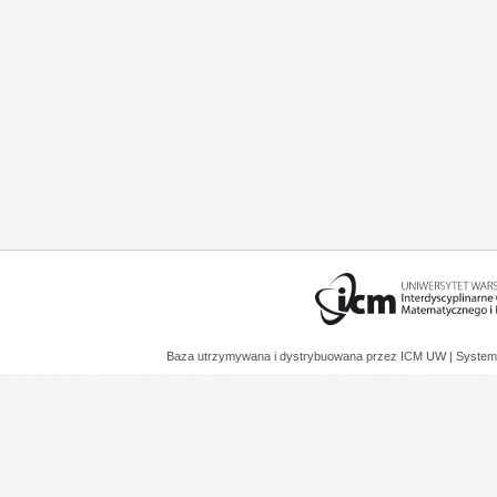
Baza utrzymywana i dystrybuowana przez
ICM UW
| System