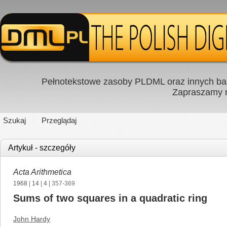
Pełnotekstowe zasoby PLDML oraz innych baz
Zapraszamy
Szukaj
Przeglądaj
Artykuł - szczegóły
Acta Arithmetica
1968
|
14
|
4
| 357-369
Sums of two squares in a quadratic ring
John Hardy