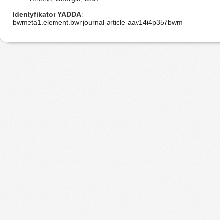
Identyfikator YADDA
bwmeta1.element.bwnjournal-article-aav14i4p357bwm