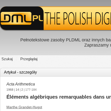
Pełnotekstowe zasoby PLDML oraz innych baz
Zapraszamy
Szukaj
Przeglądaj
Artykuł - szczegóły
Acta Arithmetica
1968
|
14
|
2
| 177-184
Éléments algébriques remarquables dans un
Marthe Grandet-Hugot