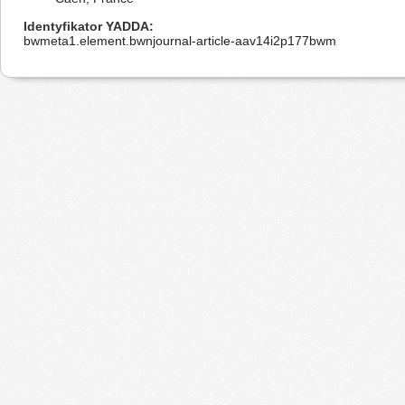
Identyfikator YADDA
bwmeta1.element.bwnjournal-article-aav14i2p177bwm