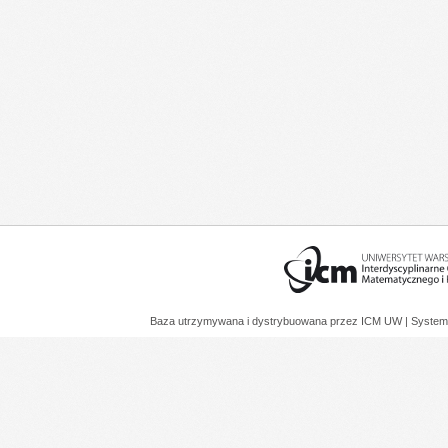
Baza utrzymywana i dystrybuowana przez
ICM UW
| System