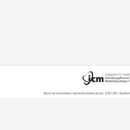
Baza utrzymywana i dystrybuowana przez
ICM UW
| System