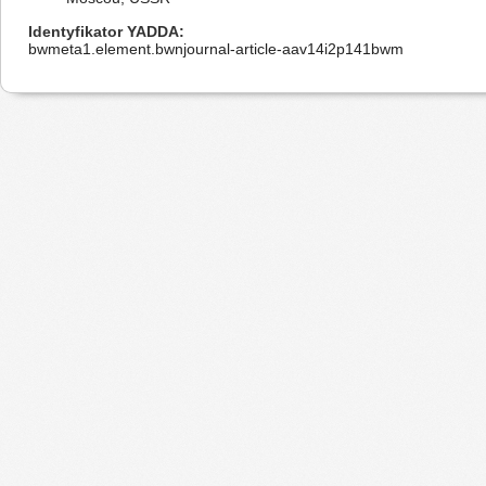
Identyfikator YADDA
bwmeta1.element.bwnjournal-article-aav14i2p141bwm