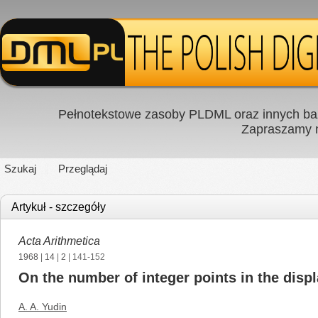
Pełnotekstowe zasoby PLDML oraz innych baz
Zapraszamy
Szukaj
Przeglądaj
Artykuł - szczegóły
Acta Arithmetica
1968
|
14
|
2
| 141-152
On the number of integer points in the displ
A. A. Yudin