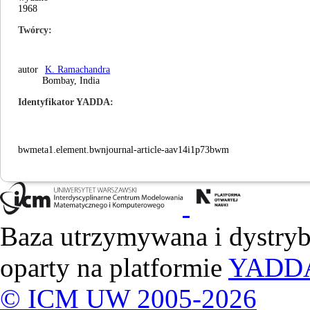
1968
Twórcy
autor
K. Ramachandra
Bombay, India
Identyfikator YADDA
bwmeta1.element.bwnjournal-article-aav14i1p73bwm
Baza utrzymywana i dystry
oparty na platformie
YADD
© ICM UW 2005-2026