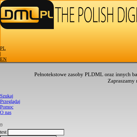
PL
|
EN
Pełnotekstowe zasoby PLDML oraz innych baz
Zapraszamy
Szukaj
Przeglądaj
Pomoc
O nas
test