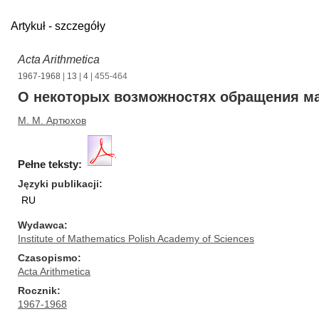
Artykuł - szczegóły
Acta Arithmetica
1967-1968
|
13
|
4
| 455-464
О некоторых возможностях обращения м
M. M. Артюхов
Pełne teksty:
Języki publikacji
RU
Wydawca
Institute of Mathematics Polish Academy of Sciences
Czasopismo
Acta Arithmetica
Rocznik
1967-1968