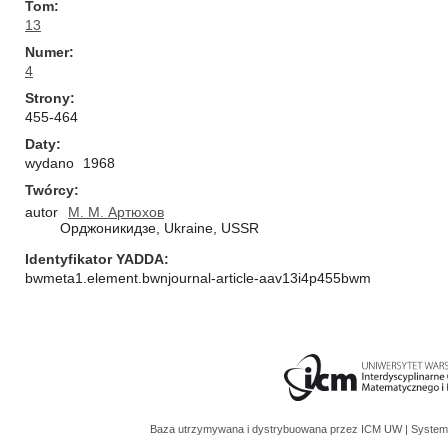
Tom
13
Numer
4
Strony
455-464
Daty
wydano
1968
Twórcy
autor
M. M. Артюхов
Oрджоникидзе, Ukraine, USSR
Identyfikator YADDA
bwmeta1.element.bwnjournal-article-aav13i4p455bwm
Baza utrzymywana i dystrybuowana przez
ICM UW
| System