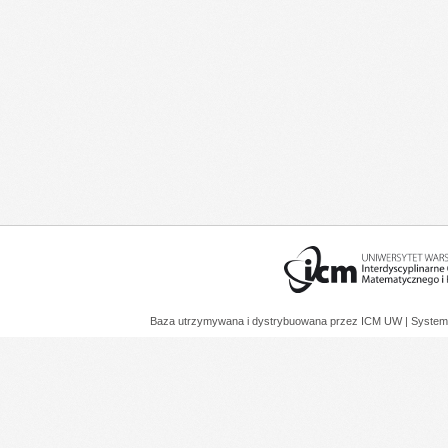
Baza utrzymywana i dystrybuowana przez
ICM UW
| System