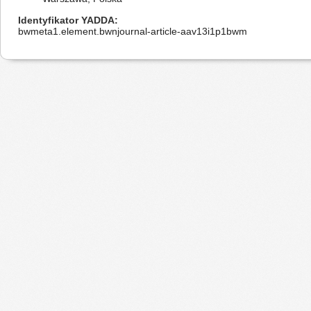
Identyfikator YADDA
bwmeta1.element.bwnjournal-article-aav13i1p1bwm