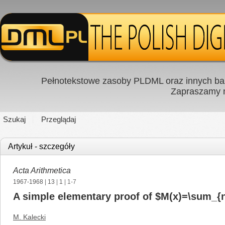
Pełnotekstowe zasoby PLDML oraz innych baz
Zapraszamy
Szukaj
Przeglądaj
Artykuł - szczegóły
Acta Arithmetica
1967-1968
|
13
|
1
| 1-7
A simple elementary proof of $M(x)=\sum_{n
M. Kalecki