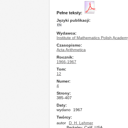
Pełne teksty:
Języki publikacji
EN
Wydawca
Institute of Mathematics Polish Academ
Czasopismo
Acta Arithmetica
Rocznik
1966-1967
Tom
12
Numer
4
Strony
385-407
Daty
wydano
1967
Twórcy
autor
D. H. Lehmer
Berkeley, Calif, USA