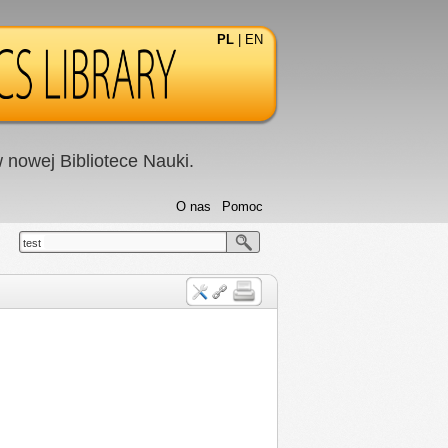
PL
|
EN
nowej Bibliotece Nauki.
O nas
Pomoc
test