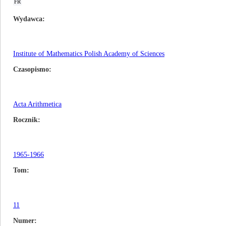
FR
Wydawca
Institute of Mathematics Polish Academy of Sciences
Czasopismo
Acta Arithmetica
Rocznik
1965-1966
Tom
11
Numer