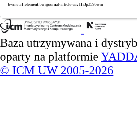
bwmeta1.element.bwnjournal-article-aav11i3p359bwm
Baza utrzymywana i dystry
oparty na platformie
YADD
© ICM UW 2005-2026