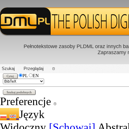
Pełnotekstowe zasoby PLDML oraz innych baz
Zapraszamy
PL
|
EN
Szukaj
Przeglądaj
PL
EN
Preferencje
Język
Widoczny
[Schowaj]
Abstra