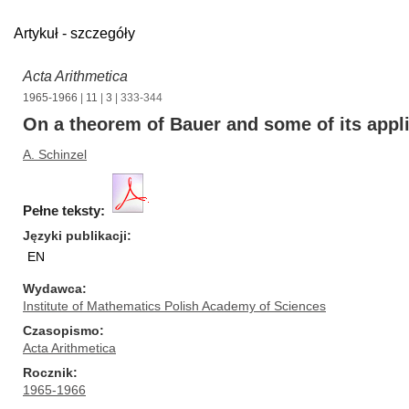
Artykuł - szczegóły
Acta Arithmetica
1965-1966
|
11
|
3
| 333-344
On a theorem of Bauer and some of its appl
A. Schinzel
Pełne teksty:
Języki publikacji
EN
Wydawca
Institute of Mathematics Polish Academy of Sciences
Czasopismo
Acta Arithmetica
Rocznik
1965-1966