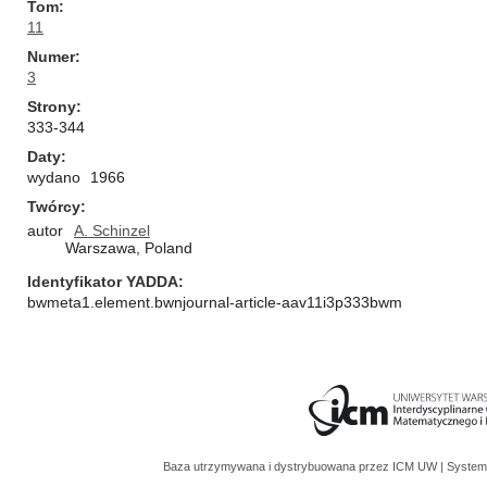
Tom
11
Numer
3
Strony
333-344
Daty
wydano
1966
Twórcy
autor
A. Schinzel
Warszawa, Poland
Identyfikator YADDA
bwmeta1.element.bwnjournal-article-aav11i3p333bwm
Baza utrzymywana i dystrybuowana przez
ICM UW
| System