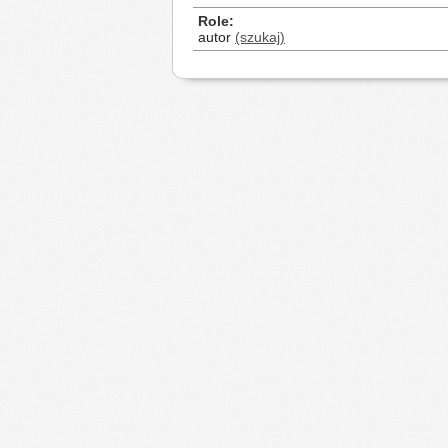
Role
autor
(szukaj)