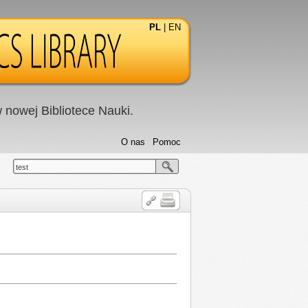
PL
|
EN
nowej Bibliotece Nauki.
O nas
Pomoc
test