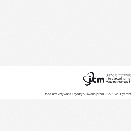
Baza utrzymywana i dystrybuowana przez
ICM UW
| System