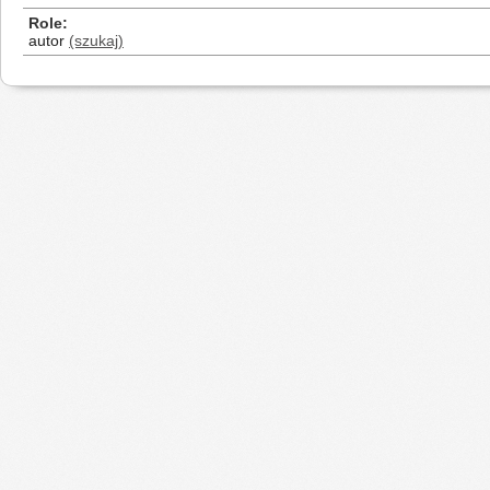
Role
autor
(szukaj)