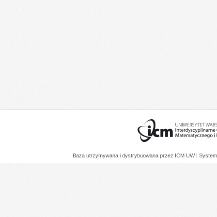
Baza utrzymywana i dystrybuowana przez
ICM UW
| System