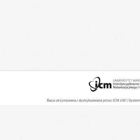
Baza utrzymywana i dystrybuowana przez
ICM UW
| System