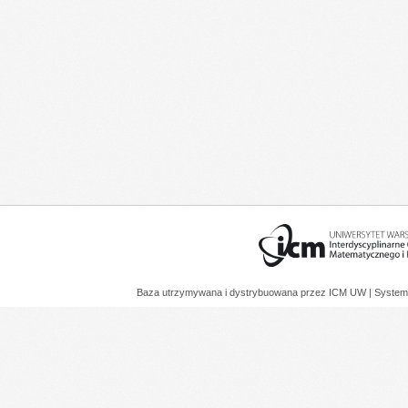
Baza utrzymywana i dystrybuowana przez
ICM UW
| System