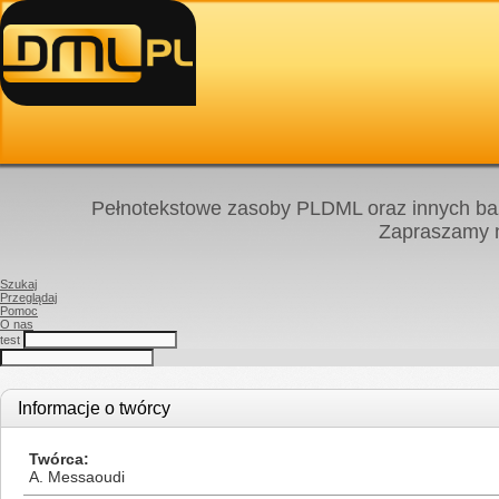
Pełnotekstowe zasoby PLDML oraz innych baz
Zapraszamy
Szukaj
Przeglądaj
Pomoc
O nas
test
Informacje o twórcy
Twórca
A. Messaoudi