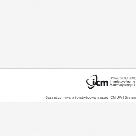
Baza utrzymywana i dystrybuowana przez
ICM UW
| System