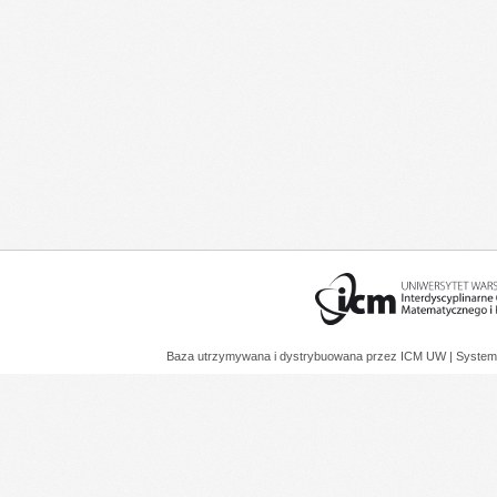
Baza utrzymywana i dystrybuowana przez
ICM UW
| System