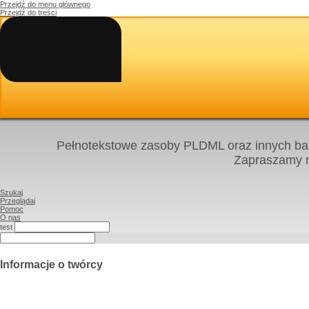
Przejdź do menu głównego
Przejdź do treści
Pełnotekstowe zasoby PLDML oraz innych baz
Zapraszamy
Szukaj
Przeglądaj
Pomoc
O nas
test
Informacje o twórcy