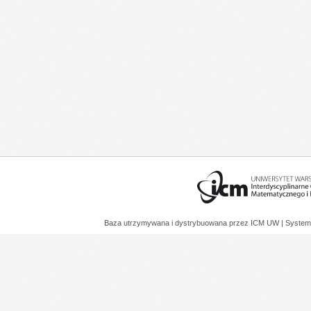
Baza utrzymywana i dystrybuowana przez
ICM UW
| System