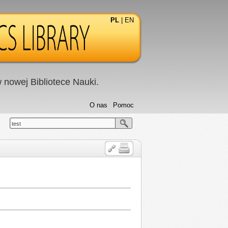
PL
|
EN
nowej Bibliotece Nauki.
O nas
Pomoc
test