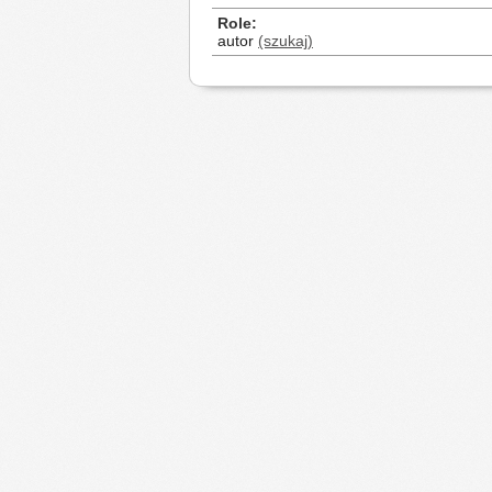
Role
autor
(szukaj)