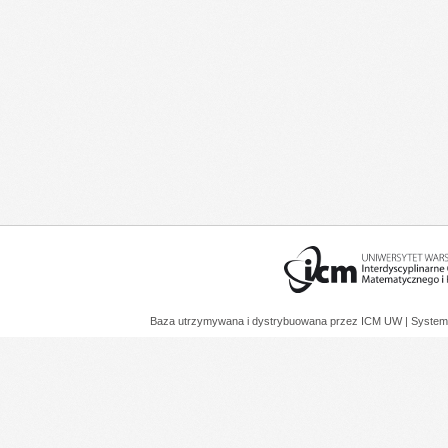
Baza utrzymywana i dystrybuowana przez
ICM UW
| System