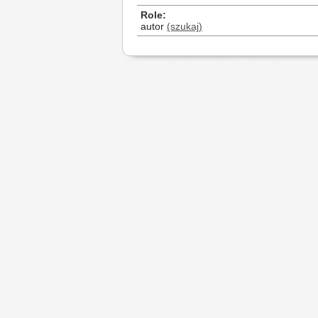
Role
autor
(szukaj)