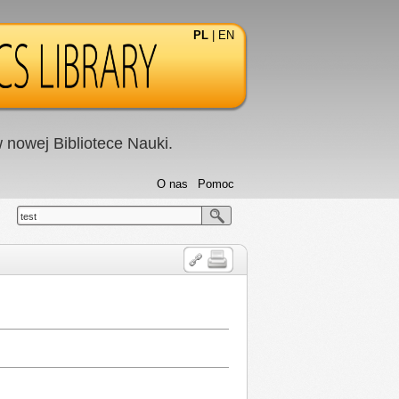
PL
|
EN
nowej Bibliotece Nauki.
O nas
Pomoc
test