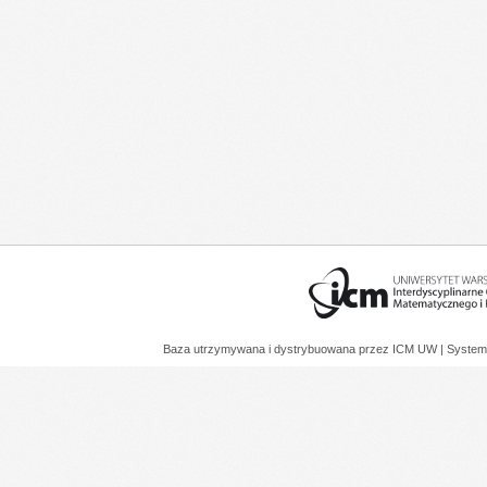
Baza utrzymywana i dystrybuowana przez
ICM UW
| System