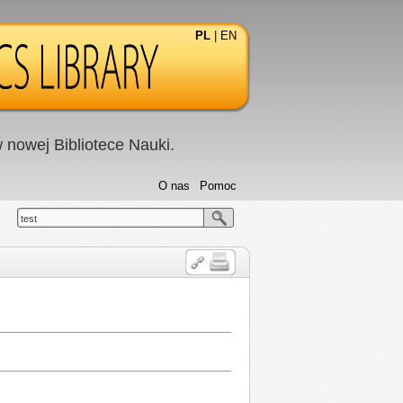
PL
|
EN
nowej Bibliotece Nauki.
O nas
Pomoc
test