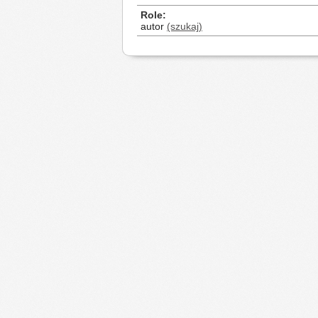
Role
autor
(szukaj)