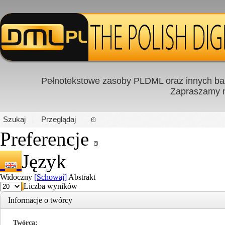
Pełnotekstowe zasoby PLDML oraz innych baz
Zapraszamy
PL
|
EN
Szukaj
Przeglądaj
Preferencje
Język
Widoczny
[Schowaj]
Abstrakt
Liczba wyników
Informacje o twórcy
Twórca