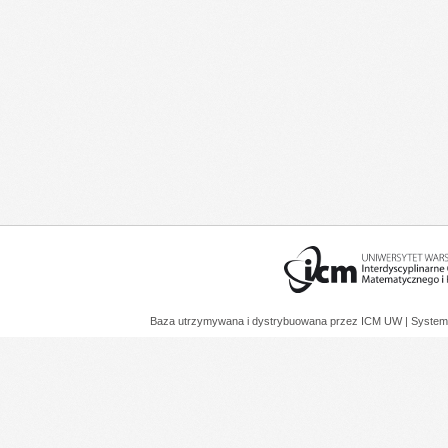
Baza utrzymywana i dystrybuowana przez
ICM UW
| System