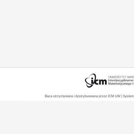
Baza utrzymywana i dystrybuowana przez
ICM UW
| System