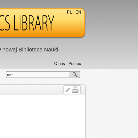
PL
|
EN
nowej Bibliotece Nauki.
O nas
Pomoc
test