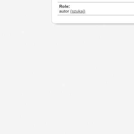
Role
autor
(szukaj)