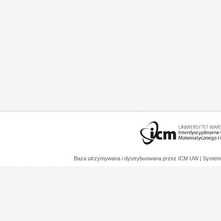
Baza utrzymywana i dystrybuowana przez
ICM UW
| System