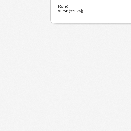
Role
autor
(szukaj)