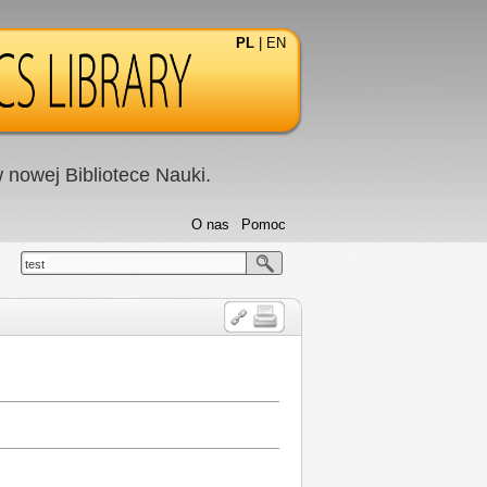
PL
|
EN
nowej Bibliotece Nauki.
O nas
Pomoc
test