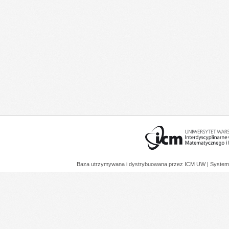
Baza utrzymywana i dystrybuowana przez
ICM UW
| System