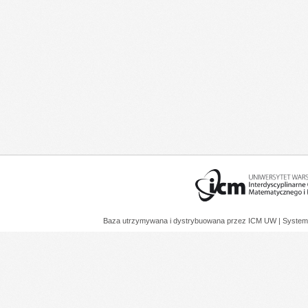
Baza utrzymywana i dystrybuowana przez
ICM UW
| System