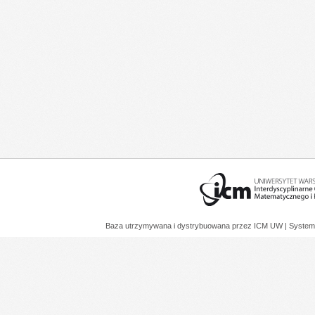
Baza utrzymywana i dystrybuowana przez
ICM UW
| System