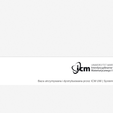
Baza utrzymywana i dystrybuowana przez
ICM UW
| System