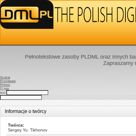
Pełnotekstowe zasoby PLDML oraz innych baz
Zapraszamy
Szukaj
Przeglądaj
Pomoc
O nas
test
Informacje o twórcy
Twórca
Sergey Yu. Tikhonov