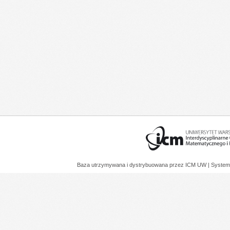
Baza utrzymywana i dystrybuowana przez
ICM UW
| System