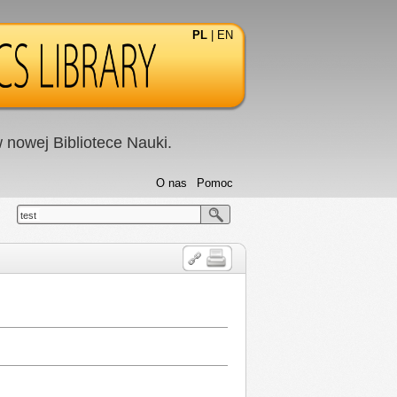
PL
|
EN
nowej Bibliotece Nauki.
O nas
Pomoc
test