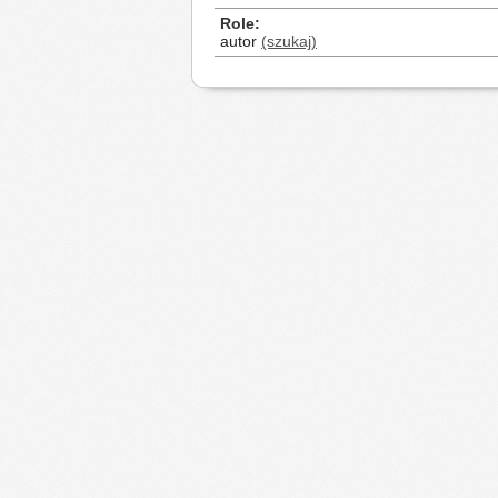
Role
autor
(szukaj)